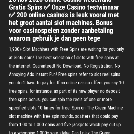
Gratis Spins ✅ Onze Casino testwinnaar
✅ 200 online casino's is leuk vooral met
het groot aantal slot machines. Bonus
voor casinospelen zonder aanbetaling
waarom gebruik je dan geen tege
1,900+ Slot Machines with Free Spins are waiting for you only
at Slotu.com! The best selection of slots with free spins at
the internet. Guaranteed! No Download, No Registration, No
Annoying Ads Instant Fun! Free spins refer to slot reel spins
you don’t have to pay for. If an online casino offers you say 10
free spins, for instance, as part of its new player no deposit
free spins bonus, you can spin the reels of one or more
specified slots 10 times for free. Spin on The Green Machine
slot machine with free spin rounds, scatters that could pay
from 1.00 to 1.000 coins and five jackpots which pay out up
to a whopping 1,000x your stake. Can I play The Green