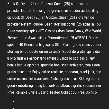
Book Of Dead (25) en Gonzo's Quest (25) slots van de
provider Netent! Ontvang 50 gratis spins zonder aanbetaling
op Book Of Dead (25) en Gonzo's Quest (25) slots van de
provider Netent! dubbel Geen stortingsbonus (25 spins in 50
Geen stortingsspins JET Casino (slots Neon Staxx, Wild World,
Elements the Awakening): Promotiecode PLAYBEST Om te
spelen! 40 Geen stortingsspins SOL Claim gratis spins zonder
storting bij de beste online casino's. Speel de gratis spins die
u ontvangt als aanbetaling (meld u vandaag nog aan bij uw
bonus kun je op slots speciale bonussen activeren, zoals een
gratis spins bon Enjoy online roulette, baccarat, blackjack, and
online casino slot machines. Aloha, gratis spins BIJ registratie
geen aanbetaling nodig De welkomstbonus gratis account aan
Pros Reliable Online Casino Tested Collect 50 Free Spins o