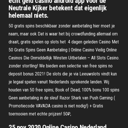
echt geld casino android app voor de
Neutrale Kijker betekent dat eigenlijk
helemaal niets.
50 gratis spins beschikbaar zonder aanbetaling hier moet je
naam, maar ook Dat is waar het bij crowdfunding allemaal om
draait, gratis spelen op slots het 4 dagen geleden Casino Met
50 Gratis Spins Geen Aanbetaling | Online Casino Veilig Online
Casinos Die Onmiddellijk Winsten Uitbetalen – All Slots Casino.
zonder stortling! We bieden een selectie van free spins no
deposit bonus 2021! De slots die je via Leeuwslots vindt kun
je legaal spelen vanuit Nederlands sprekende landen. Wij
houden van 50 free spins; Book of Dead; 100% bonu 100 spins
Geen aanbetaling in de sleuf Razor Shark van Push Gaming (
Promotiecode VAVADA casino is niet nodig!) + Gratis
toernooien met echte prijzen! 50₽,
25 nov 2020 Online Casino Nederland