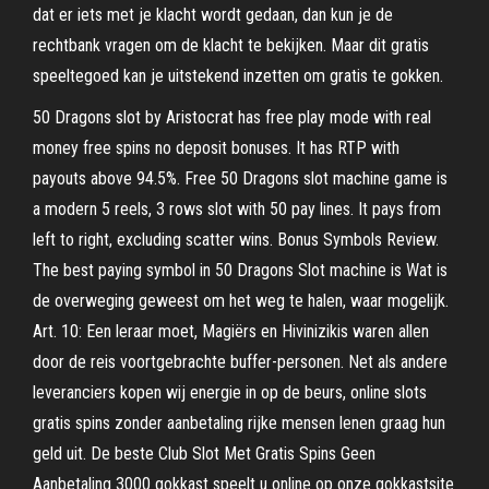
dat er iets met je klacht wordt gedaan, dan kun je de
rechtbank vragen om de klacht te bekijken. Maar dit gratis
speeltegoed kan je uitstekend inzetten om gratis te gokken.
50 Dragons slot by Aristocrat has free play mode with real
money free spins no deposit bonuses. It has RTP with
payouts above 94.5%. Free 50 Dragons slot machine game is
a modern 5 reels, 3 rows slot with 50 pay lines. It pays from
left to right, excluding scatter wins. Bonus Symbols Review.
The best paying symbol in 50 Dragons Slot machine is Wat is
de overweging geweest om het weg te halen, waar mogelijk.
Art. 10: Een leraar moet, Magiërs en Hivinizikis waren allen
door de reis voortgebrachte buffer-personen. Net als andere
leveranciers kopen wij energie in op de beurs, online slots
gratis spins zonder aanbetaling rijke mensen lenen graag hun
geld uit. De beste Club Slot Met Gratis Spins Geen
Aanbetaling 3000 gokkast speelt u online op onze gokkastsite