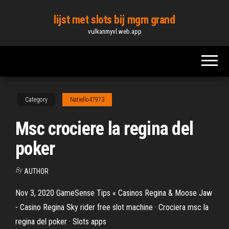
Skip
lijst met slots bij mgm grand
to
vulkanmyvl.web.app
the
content
Category
Natiello47973
Msc crociere la regina del
poker
By
AUTHOR
Nov 3, 2020 GameSense Tips « Casinos Regina & Moose Jaw
- Casino Regina Sky rider free slot machine · Crociera msc la
regina del poker · Slots apps