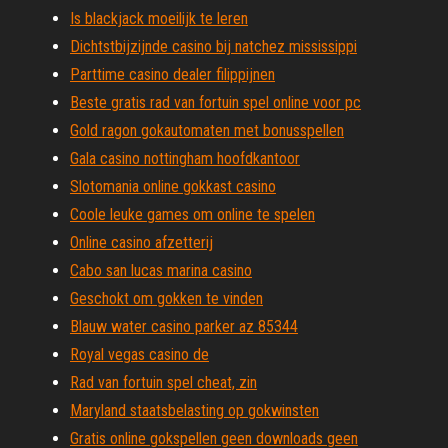
Is blackjack moeilijk te leren
Dichtstbijzijnde casino bij natchez mississippi
Parttime casino dealer filippijnen
Beste gratis rad van fortuin spel online voor pc
Gold ragon gokautomaten met bonusspellen
Gala casino nottingham hoofdkantoor
Slotomania online gokkast casino
Coole leuke games om online te spelen
Online casino afzetterij
Cabo san lucas marina casino
Geschokt om gokken te vinden
Blauw water casino parker az 85344
Royal vegas casino de
Rad van fortuin spel cheat, zin
Maryland staatsbelasting op gokwinsten
Gratis online gokspellen geen downloads geen