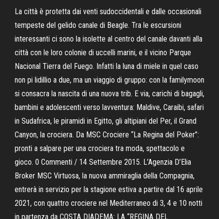
La città è protetta dai venti sudoccidentali e dalle occasionali
tempeste del gelido canale di Beagle. Tra le escursioni
interessanti ci sono la isolette al centro del canale davanti alla
città con le loro colonie di uccelli marini, e il vicino Parque
Nacional Tierra del Fuego. Infatti la luna di miele in quel caso
non pi lidillio a due, ma un viaggio di gruppo: con la familymoon
si consacra la nascita di una nuova trib. E via, carichi di bagagli,
bambini e adolescenti verso lavventura: Maldive, Caraibi, safari
in Sudafrica, le piramidi in Egitto, gli altipiani del Per, il Grand
Canyon, la crociera. Da MSC Crociere “La Regina del Poker”:
pronti a salpare per una crociera tra moda, spettacolo e
gioco. 0 Commenti / 14 Settembre 2015. L’Agenzia D’Elia
Broker MSC Virtuosa, la nuova ammiraglia della Compagnia,
entrerà in servizio per la stagione estiva a partire dal 16 aprile
2021, con quattro crociere nel Mediterraneo di 3, 4 e 10 notti
in partenza da COSTA DIADEMA: LA “REGINA DEL